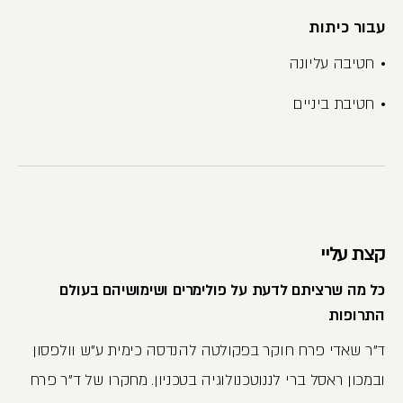
עבור כיתות
חטיבה עליונה
חטיבת ביניים
קצת עליי
כל מה שרציתם לדעת על פולימרים ושימושיהם בעולם
התרופות
ד"ר שאדי פרח חוקר בפקולטה להנדסה כימית ע"ש וולפסון
ובמכון ראסל ברי לננוטכנולוגיה בטכניון. מחקרו של ד"ר פרח