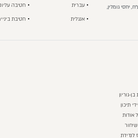
עברית
חטיבה עליונ
, יחסי גומלין,
אנגלית
חטיבת ביניי
ן-גוריון
לתלמידי תיכון
 אודות
ושיחור
 לנדידת