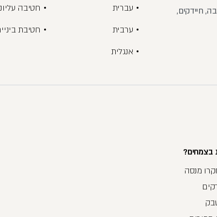
עברית
חטיבה עליונ
ה, חיידקים,
ערבית
חטיבת ביניי
אנגלית
 בצמחים?
חקרו מנסה
דקים
בק