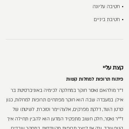
חטיבה עליונה
חטיבת ביניים
קצת עליי
פיתוח תרופות למחלות קשות
ד"ר מולהאם נאסר חוקר במחלקה לכימיה באוניברסיטת בר
אילן. במעבדה שבה הוא חוקר מפתחים תרופות למחלות, כגון
סרטן השד, דלקת מפרקים, אלצהיימר וסוכרת. לשיטתו של
ד""ר נאסר, חלק חשוב מתפקיד המדען הוא להבין תחילה איך
הגוף עובד, ורק אז לייצר תרופות מהונדסות. במחקר עובדים