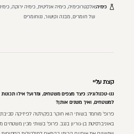
כימיה:
אלקטרוכימיה, כימיה אנליטית, כימיה ירוקה, כימי
של חומרים, מבנה וקישור, ננוחומרים
קצת עליי
ננו-טכנולוגיה: כיצד מצפים משטחים, ומדוע? אילו תכונות 
למשטחים, ואיך משנים אותן?
פרופ׳ מוחמד בשותי הוא חוקר בפקולטה לפיזיקה סביבתי
באוניברסיטת בן-גוריון בנגב. פרופ׳ בשותי מכין משטחים מו
שמשנים את אופיים הכימי בהתאם למולקולות הספוחות 