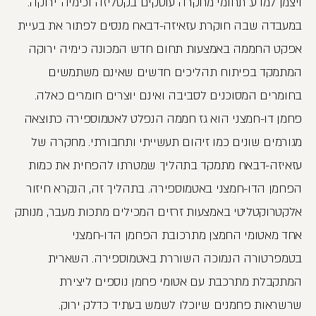
ויצמן למדע. תחומי מחקרה עוסקים בקטליזה וכימיה ירוקה.
במעבדה שבה חוקרת עזאיזה-דבאח מנסים לפתור את בעיית
אפקט החממה באמצעות תחום חדש המכונה כימיה ירוקה
המתמקד בפיתוח תהליכים חדשים שאינם משתמשים
בחומרים המסוכנים לסביבה ואינם יוצרים חומרים כאלה.
פחמן דו-חמצני הוא גז חממה הנפלט לאטמוספירה כתוצאה
מגורמים שונים כמו זיהום תעשייתי ותחבורתי. מחקרה של
עזאיזה-דבאח מתמקד בתהליך שמטרתו להפחית את כמות
הפחמן הדו-חמצני באטמוספירה. בתהליך זה, הנקרא חיזור
אלקטרוקטליטי באמצעות זרזים המכילים מתכות מעבר, מנותק
אחד מאטומי החמצן מתרכובת הפחמן הדו-חמצני
בטמפרטורה הנמוכה השוררת באטמוספירה. השארית
המתקבלת מתרכבת עם אטומי פחמן נוספים ליצירת
שרשראות פחמנים שיוכלו לשמש בעתיד כדלק ירוק.