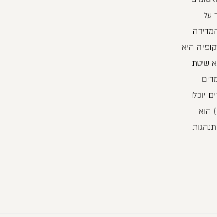
 על
המדידה
ופיה היא
א שיטת
מדים
 יוכלו
) הוא
תנהגות