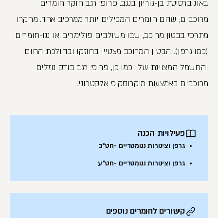
באוניברסיטת בן-גוריון בנגב. פרופ' רגב חוקר חומרים
מרוכבים, שהם חומרים המכילים יותר ממרכיב אחד. מחקרו
מתרכז בבטון מרוכב, שבו משולבים פולימרים או ננו-חומרים
(כמו גרפן). הבטון המרוכב מצטיין בחוזקו ובהולכת החום
והחשמל המצוינת שלו. כמו כן, פרופ' רגב בודק נוזלים
מרוכבים באמצעות מיקרוסקופ אלקטרוני.
פעילויות הכנה
גרפן וצינורות ננומטריים -חט"ב
גרפן וצינורות ננומטריים -חט"ע
קישורים לחומרים נוספים