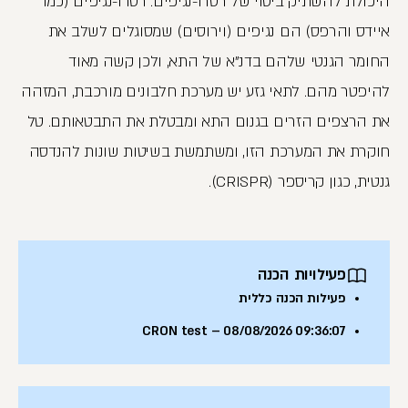
היכולת להשתיק ביטוי של רטרו-נגיפים. רטרו-נגיפים (כמו
איידס והרפס) הם נגיפים (וירוסים) שמסוגלים לשלב את
החומר הגנטי שלהם בדנ"א של התא, ולכן קשה מאוד
להיפטר מהם. לתאי גזע יש מערכת חלבונים מורכבת, המזהה
את הרצפים הזרים בגנום התא ומבטלת את התבטאותם. טל
חוקרת את המערכת הזו, ומשתמשת בשיטות שונות להנדסה
גנטית, כגון קריספר (CRISPR).
פעילויות הכנה
פעילות הכנה כללית
CRON test – 08/08/2026 09:36:07