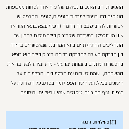
האנושות, רוב האנשים נשאים של נגיף אחד לפחות ממשפחת
הנגיפים הזו. בניגוד למרבית הנגיפים, לנגיפי ההרפס יש
אפשרות להדביק בצורה רדומה (הנגיף נמצא בתאי הגוף אך
אינו משתכפל). במעבדה של ד"ר קובילר מנסים להבין את
התהליכים ההתחלתיים בתא המודבק, שמאפשרים בחירה
בין הדבקה פעילה להדבקה רדומה. ד"ר קובילר הוא רופא
בהכשרתו ומתנדב בעמותת "מדעת" - מדע ומידע למען בריאות
המשפחה, וישמח לשוחח עם התלמידים והתלמידות על
חיסונים בכלל, ועל חיסון הפפילומה בפרט, על הקורונה: על
מגפות, נגיף הקורונה, טיפולים אנטי-ויראליים, וחיסונים.
פעילויות הכנה