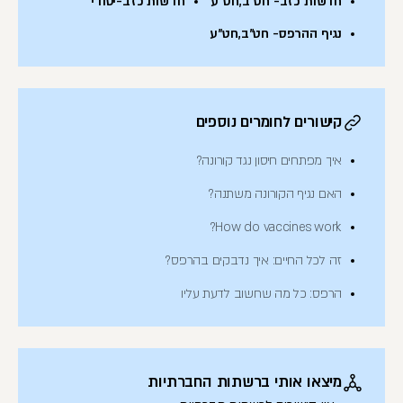
חדשות כזב- חט"ב,חט"ע
חדשות כזב-יסודי
נגיף ההרפס- חט"ב,חט"ע
קישורים לחומרים נוספים
איך מפתחים חיסון נגד קורונה?
האם נגיף הקורונה משתנה?
How do vaccines work?
זה לכל החיים: איך נדבקים בהרפס?
הרפס: כל מה שחשוב לדעת עליו
מיצאו אותי ברשתות החברתיות