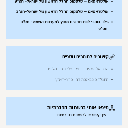
אולטראסאט – טלסקופ החלל הראשון של ישראל- חט"ע
אולטראסאט – טלסקופ החלל הראשון של ישראל-חט"ב
גילוי כוכבי לכת חדשים מחוץ למערכת השמש- חט"ב
וחט"ע
קישורים לחומרים נוספים
הישראלי שהיה שותף בגילוי כוכב הלכת
התגלה כוכב-לכת דמוי כדור-הארץ
מיצאו אותי ברשתות החברתיות
אין קישורים לרשתות חברתיות